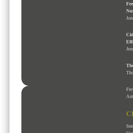
Fee
Nu
Jon
Cid
Eff
Jen
The
Tho
Fre
Ast
C
Sne