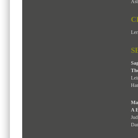
Ast
C
Ler
S
Sa
The
Lei
Har
Ma
A E
Jud
Dan