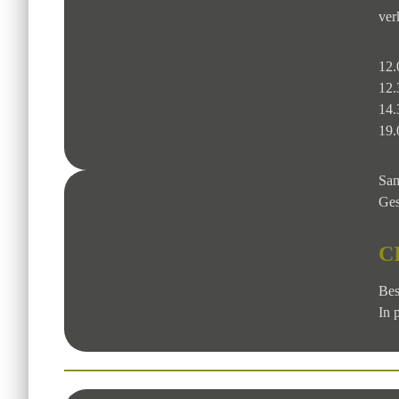
ver
12.
12.
14.
19.
Sam
Ges
C
Bes
In 