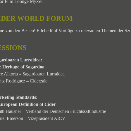
or Film Lounge MyZeil
IDER WORLD FORUM
ne von den Besten! Erlebe fünf Vorträge zu relevanten Themen der Sz
ESSIONS
gardoaren Lurraldea:
 Heritage of Sagardoa
re Alkorta – Sagardoaren Lurraldea
itz Rodriguez – Ciderzale
rketing Standards:
uropean Definition of Cider
ith Hausner – Verband der Deutschen Fruchtssaftindustrie
iel Emerson – Vizepräsident AICV