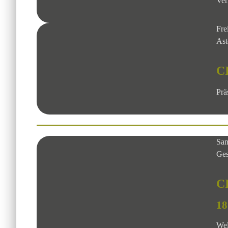
Ver
Fre
Ast
C
Prä
Sam
Ges
C
18
Wel