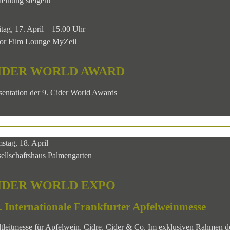
leihung steigen!
itag, 17. April – 15.00 Uhr
or Film Lounge MyZeil
IDER WORLD AWARD
sentation der 9. Cider World Awards
stag, 18. April
ellschaftshaus Palmengarten
IDER WORLD EXPO
. Internationale Frankfurter Apfelweinmesse
tleitmesse für Apfelwein, Cidre, Cider & Co. Im exklusiven Rahmen d