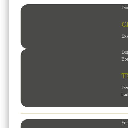
Don
C
Exk
Don
Bor
T
Der
tra
Fre