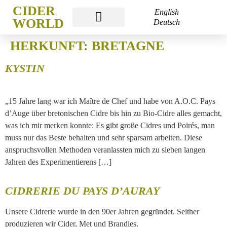
CIDER
English
WORLD
Deutsch
CIDER WORLD
CIDER WEEK
CIDER ACADEMY
HERKUNFT:
BRETAGNE
KYSTIN
„15 Jahre lang war ich Maître de Chef und habe von A.O.C. Pays
d’Auge über bretonischen Cidre bis hin zu Bio-Cidre alles gemacht,
was ich mir merken konnte: Es gibt große Cidres und Poirés, man
muss nur das Beste behalten und sehr sparsam arbeiten. Diese
anspruchsvollen Methoden veranlassten mich zu sieben langen
Jahren des Experimentierens […]
CIDRERIE DU PAYS D’AURAY
Unsere Cidrerie wurde in den 90er Jahren gegründet. Seither
produzieren wir Cider, Met und Brandies.