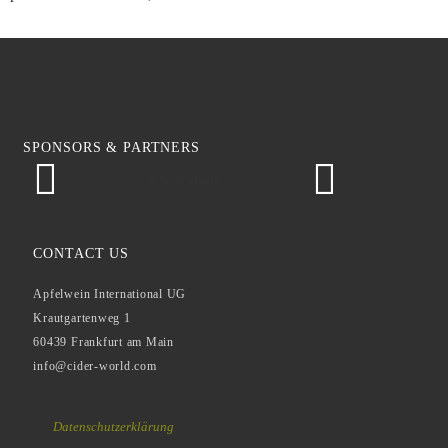
SPONSORS & PARTNERS
Ciderlands
Ap
CONTACT US
Apfelwein International UG
Krautgartenweg 1
60439 Frankfurt am Main
info@cider-world.com
Datenschutzerklärung