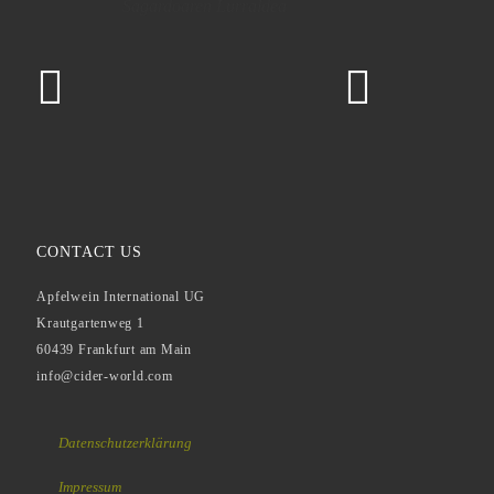
Sagardoaren Lurraldea
Dah
CONTACT US
Apfelwein International UG
Krautgartenweg 1
60439 Frankfurt am Main
info@cider-world.com
Datenschutzerklärung
Impressum