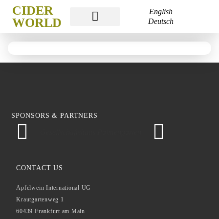
CIDER
English
WORLD
Deutsch
CIDER WORLD
CIDER WEEK
CIDER ACADEMY
SPONSORS & PARTNERS
Gesellschaftshaus Palmengarten
S
CONTACT US
Apfelwein International UG
Krautgartenweg 1
60439 Frankfurt am Main