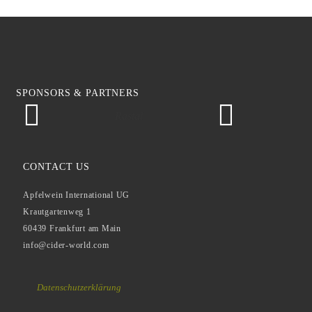
SPONSORS & PARTNERS
Rastal
Gesell
CONTACT US
Apfelwein International UG
Krautgartenweg 1
60439 Frankfurt am Main
info@cider-world.com
Datenschutzerklärung